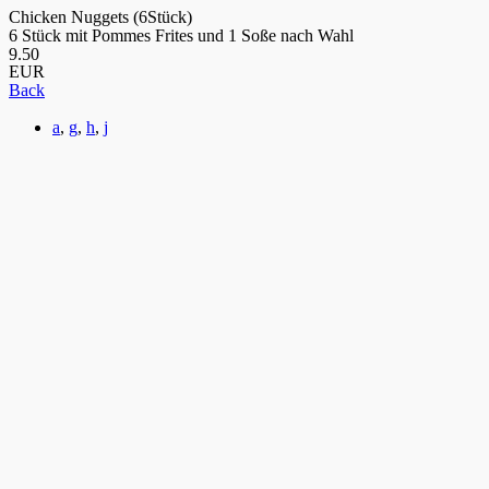
Chicken Nuggets (6Stück)
6 Stück mit Pommes Frites und 1 Soße nach Wahl
9.50
EUR
Back
a
,
g
,
h
,
j